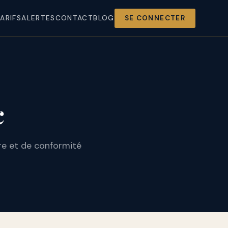
ARIFS
ALERTES
CONTACT
BLOG
SE CONNECTER
c
re et de conformité