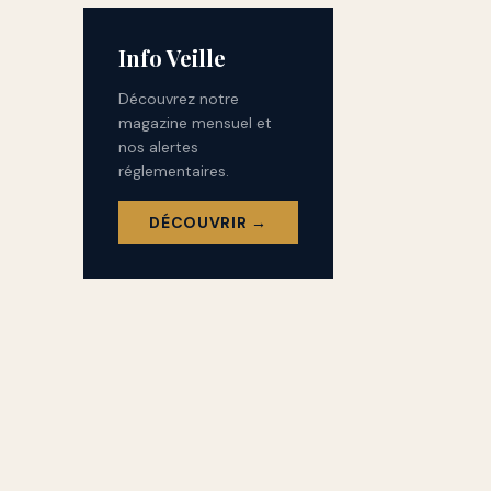
Info Veille
Découvrez notre
magazine mensuel et
nos alertes
réglementaires.
DÉCOUVRIR →