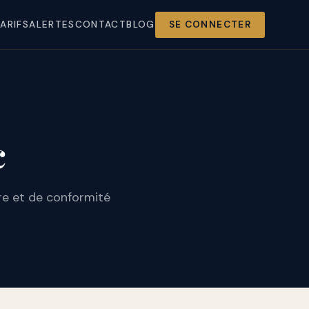
ARIFS
ALERTES
CONTACT
BLOG
SE CONNECTER
c
re et de conformité