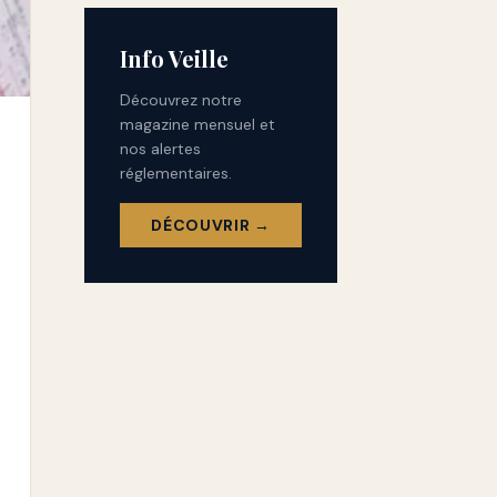
Info Veille
Découvrez notre
magazine mensuel et
nos alertes
réglementaires.
DÉCOUVRIR →